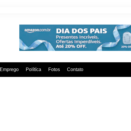
Emprego
Polítíca
Fotos
Contato