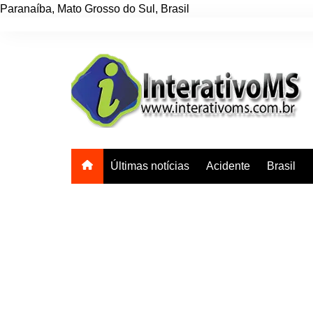
Paranaíba
,
Mato Grosso do Sul
,
Brasil
Ir
para
o
conteúdo
Últimas notícias
Acidente
Brasil