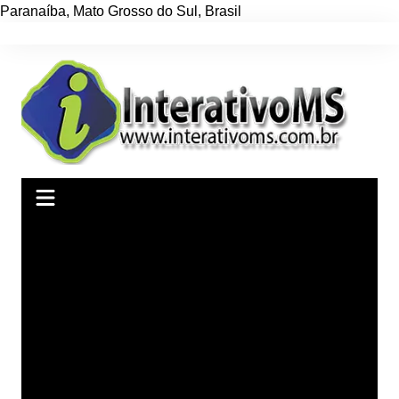
Paranaíba
,
Mato Grosso do Sul
,
Brasil
Ir
para
o
conteúdo