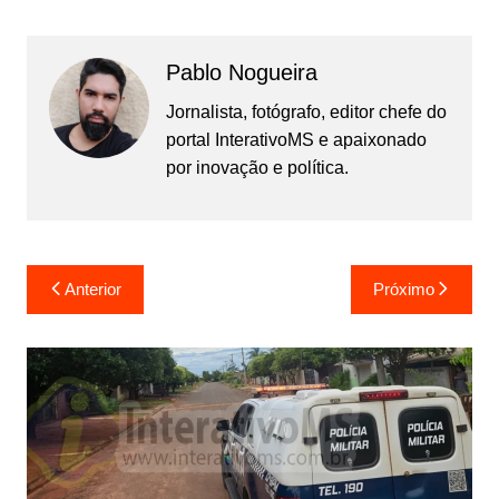
Pablo Nogueira
Jornalista, fotógrafo, editor chefe do
portal InterativoMS e apaixonado
por inovação e política.
Navegação
Anterior
Próximo
de
Post