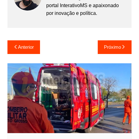
portal InterativoMS e apaixonado
por inovação e política.
Navegação
Anterior
Próximo
de
Post