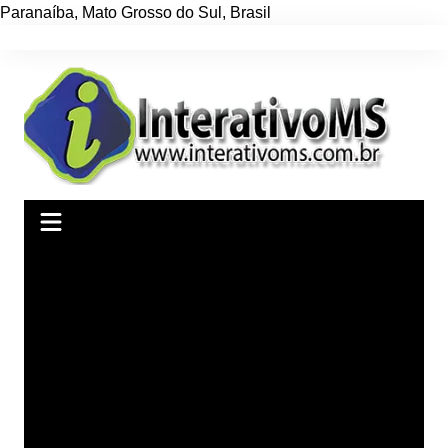
Paranaíba
,
Mato Grosso do Sul
,
Brasil
Ir
para
o
conteúdo