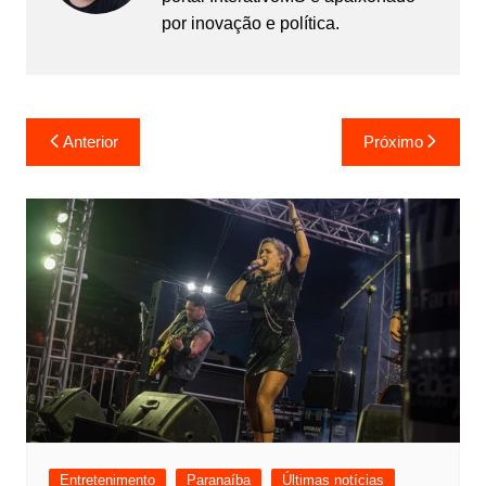
por inovação e política.
Navegação
Anterior
Próximo
de
Post
Entretenimento
Paranaíba
Últimas notícias