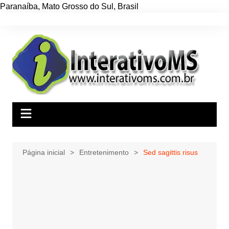
Paranaíba
,
Mato Grosso do Sul
,
Brasil
Ir
para
o
conteúdo
Página inicial
Entretenimento
Sed sagittis risus