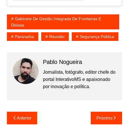
Gabinete De Gestão Integrada De Fronteiras E
Divisas
Paranaíba
Reunião
Segurança Pública
Pablo Nogueira
Jornalista, fotógrafo, editor chefe do
portal InterativoMS e apaixonado
por inovação e política.
Navegação
Anterior
Próximo
de