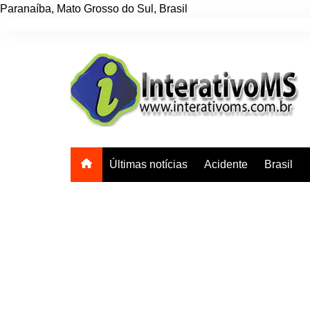
Paranaíba
,
Mato Grosso do Sul
,
Brasil
Ir
para
o
conteúdo
Últimas notícias
Acidente
Brasil