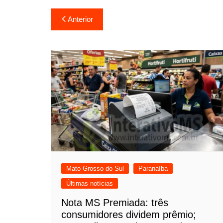
Navegação
Anterior
de
Post
Mato Grosso do Sul
Paranaíba
Últimas notícias
Nota MS Premiada: três
consumidores dividem prêmio;