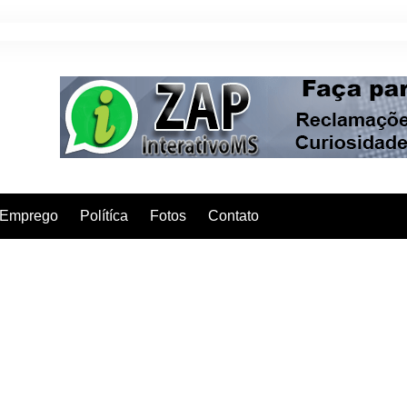
Emprego
Polítíca
Fotos
Contato