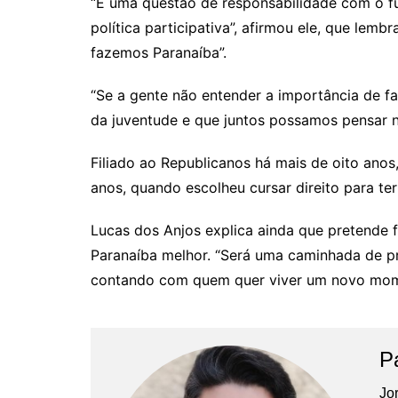
“É uma questão de responsabilidade com o fu
política participativa”, afirmou ele, que lem
fazemos Paranaíba”.
“Se a gente não entender a importância de faz
da juventude e que juntos possamos pensar no
Filiado ao Republicanos há mais de oito anos,
anos, quando escolheu cursar direito para te
Lucas dos Anjos explica ainda que pretende 
Paranaíba melhor. “Será uma caminhada de p
contando com quem quer viver um novo momento
P
Jor