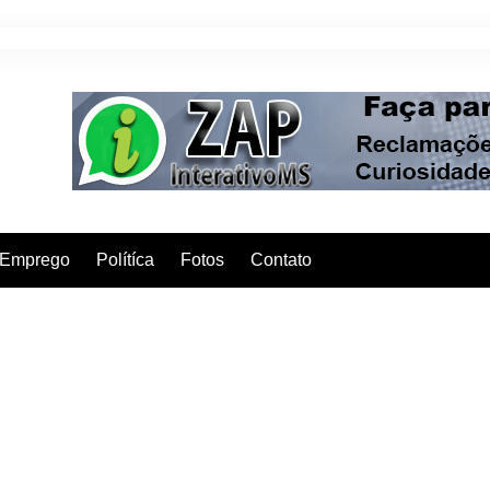
Emprego
Polítíca
Fotos
Contato