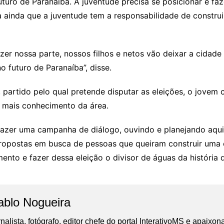
turo de Paranaíba. A juventude precisa se posicionar e fa
bra ainda que a juventude tem a responsabilidade de constr
er nossa parte, nossos filhos e netos vão deixar a cidade 
 futuro de Paranaíba”, disse.
 partido pelo qual pretende disputar as eleições, o jovem c
r mais conhecimento da área.
fazer uma campanha de diálogo, ouvindo e planejando aqui
ropostas em busca de pessoas que queiram construir uma c
 e fazer dessa eleição o divisor de águas da história de 
ablo Nogueira
nalista, fotógrafo, editor chefe do portal InterativoMS e apaixon