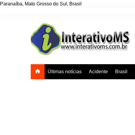
Paranaíba
,
Mato Grosso do Sul
,
Brasil
Ir
para
o
conteúdo
Últimas notícias
Acidente
Brasil