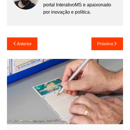
portal InterativoMS e apaixonado
por inovação e política.
Navegação
Anterior
Próximo
de
Post