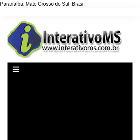
Paranaíba
,
Mato Grosso do Sul
,
Brasil
Ir
para
o
conteúdo