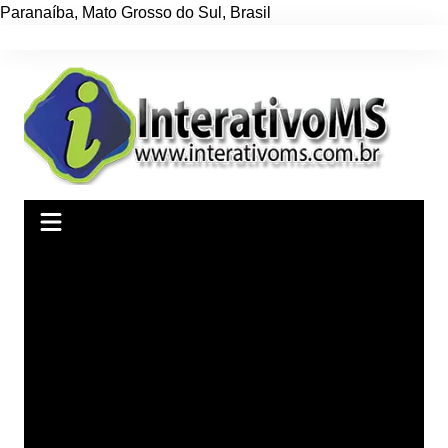
Paranaíba
,
Mato Grosso do Sul
,
Brasil
Ir
para
o
conteúdo