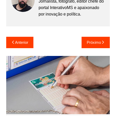
Jornalista, fotógrafo, editor chefe do
portal InterativoMS e apaixonado
por inovação e política.
Navegação
Anterior
Próximo
de
Post