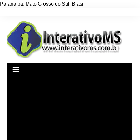
Paranaíba
,
Mato Grosso do Sul
,
Brasil
Ir
para
o
conteúdo