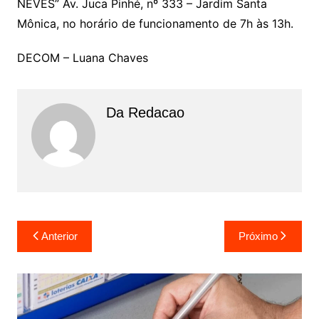
NEVES” Av. Juca Pinhé, nº 333 – Jardim Santa
Mônica, no horário de funcionamento de 7h às 13h.
DECOM – Luana Chaves
Da Redacao
Navegação
Anterior
Próximo
de
Post