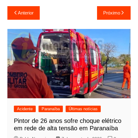
Navegação
Anterior
Próximo
de
Post
Acidente
Paranaíba
Últimas notícias
Pintor de 26 anos sofre choque elétrico
em rede de alta tensão em Paranaíba