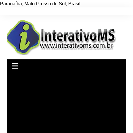
Paranaíba
,
Mato Grosso do Sul
,
Brasil
Ir
para
o
conteúdo