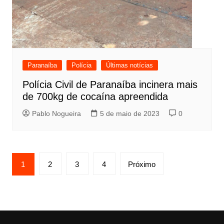
Paranaíba
Polícia
Últimas notícias
Polícia Civil de Paranaíba incinera mais
de 700kg de cocaína apreendida
Pablo Nogueira
5 de maio de 2023
0
Paginação
1
2
3
4
Próximo
de
posts