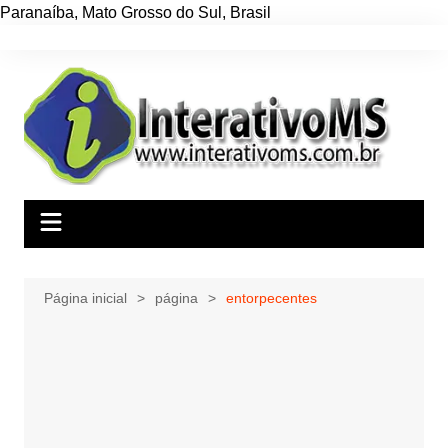
Paranaíba
,
Mato Grosso do Sul
,
Brasil
Ir
para
o
conteúdo
Página inicial
página
entorpecentes