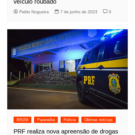
veículo roubado
Pablo Nogueira
7 de junho de 2023
0
BR158
Paranaíba
Polícia
Últimas notícias
PRF realiza nova apreensão de drogas