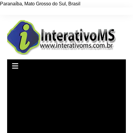
Paranaíba
,
Mato Grosso do Sul
,
Brasil
Ir
para
o
conteúdo