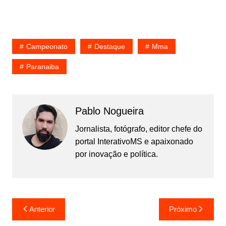
Campeonato
Destaque
Mma
Paranaiba
Pablo Nogueira
Jornalista, fotógrafo, editor chefe do
portal InterativoMS e apaixonado
por inovação e política.
Navegação
Anterior
Próximo
de