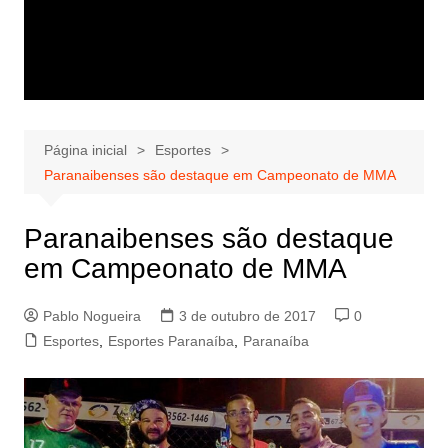
Página inicial
Esportes
Paranaibenses são destaque em Campeonato de MMA
Paranaibenses são destaque
em Campeonato de MMA
Pablo Nogueira
3 de outubro de 2017
0
Esportes
,
Esportes Paranaíba
,
Paranaíba