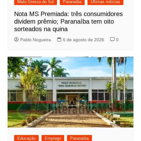
Mato Grosso do Sul
Paranaíba
Últimas notícias
Nota MS Premiada: três consumidores
dividem prêmio; Paranaíba tem oito
sorteados na quina
Pablo Nogueira
6 de agosto de 2026
0
Educação
Emprego
Paranaíba