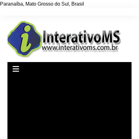
Paranaíba
,
Mato Grosso do Sul
,
Brasil
Ir
para
o
conteúdo