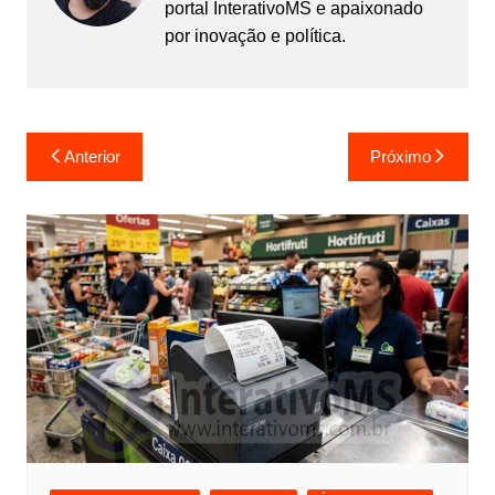
portal InterativoMS e apaixonado
por inovação e política.
Navegação
Anterior
Próximo
de
Post