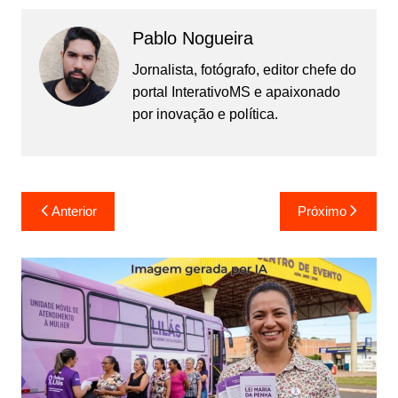
Pablo Nogueira
Jornalista, fotógrafo, editor chefe do
portal InterativoMS e apaixonado
por inovação e política.
Navegação
Anterior
Próximo
de
Post