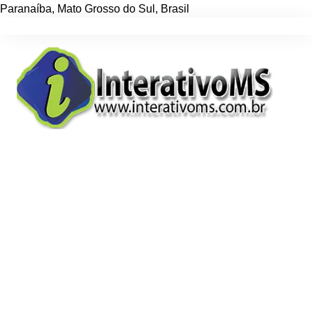
Paranaíba
,
Mato Grosso do Sul
,
Brasil
Ir
para
o
conteúdo