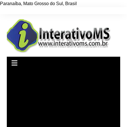
Paranaíba
,
Mato Grosso do Sul
,
Brasil
Ir
para
o
conteúdo