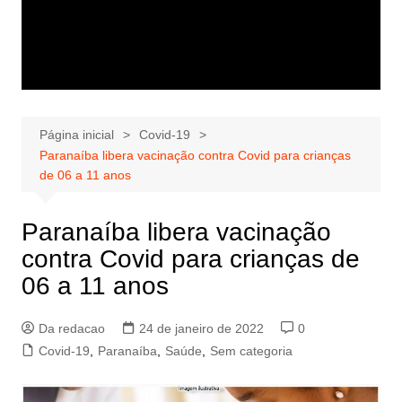
Página inicial
Covid-19
Paranaíba libera vacinação contra Covid para crianças
de 06 a 11 anos
Paranaíba libera vacinação
contra Covid para crianças de
06 a 11 anos
Da redacao
24 de janeiro de 2022
0
Covid-19
,
Paranaíba
,
Saúde
,
Sem categoria