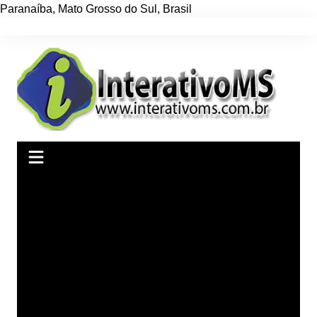
Paranaíba
,
Mato Grosso do Sul
,
Brasil
Ir
para
o
conteúdo