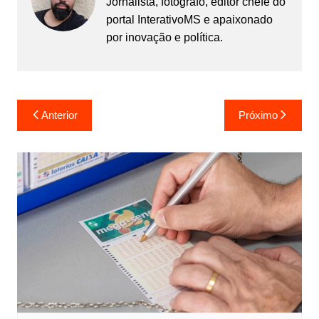
Jornalista, fotógrafo, editor chefe do
portal InterativoMS e apaixonado
por inovação e política.
Navegação
Anterior
Próximo
de
Post