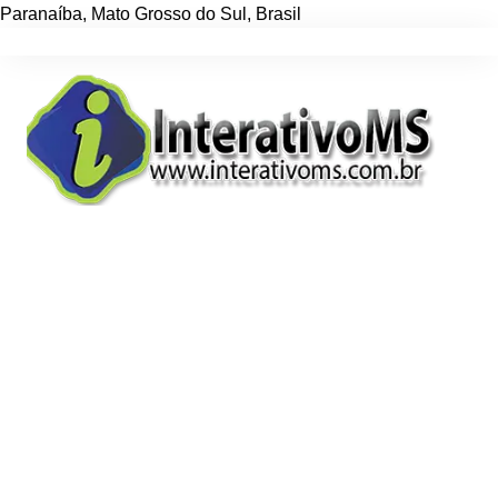
Paranaíba
,
Mato Grosso do Sul
,
Brasil
Ir
para
o
conteúdo