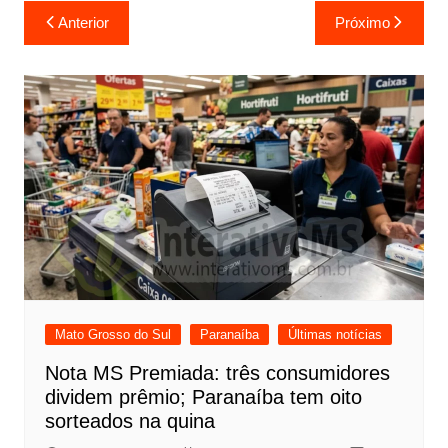
Navegação
Anterior
Próximo
de
Post
Mato Grosso do Sul
Paranaíba
Últimas notícias
Nota MS Premiada: três consumidores
dividem prêmio; Paranaíba tem oito
sorteados na quina