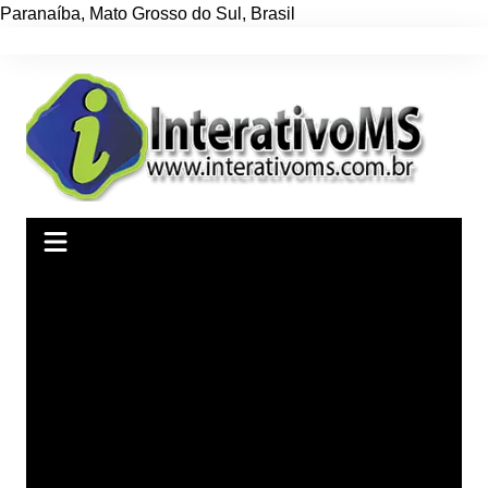
Paranaíba
,
Mato Grosso do Sul
,
Brasil
Ir
para
o
conteúdo