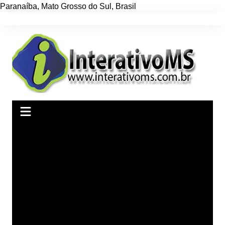
Paranaíba
,
Mato Grosso do Sul
,
Brasil
Ir
para
o
conteúdo