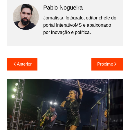
Pablo Nogueira
Jornalista, fotógrafo, editor chefe do
portal InterativoMS e apaixonado
por inovação e política.
Navegação
Anterior
Próximo
de
Post