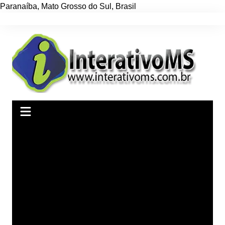
Paranaíba
,
Mato Grosso do Sul
,
Brasil
Ir
para
o
conteúdo