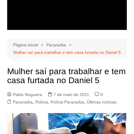
Página inicial
Paranaíba
Mulher saí para trabalhar e tem casa furtada no Daniel 5
Mulher saí para trabalhar e tem
casa furtada no Daniel 5
Pablo Nogueira
7 de maio de 2021
0
Paranaíba
,
Polícia
,
Polícia Paranaíba
,
Últimas notícias