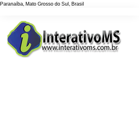
Paranaíba
,
Mato Grosso do Sul
,
Brasil
Ir
para
o
conteúdo