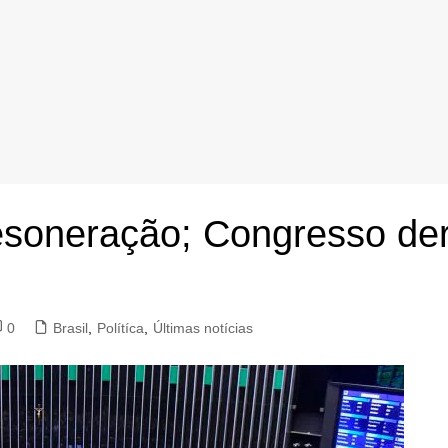
esoneração; Congresso der
0
Brasil
,
Polítíca
,
Últimas notícias