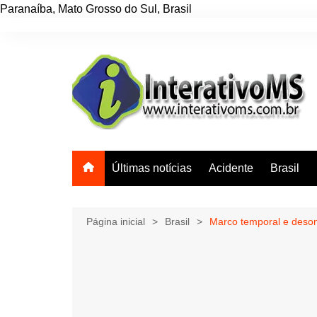
Paranaíba
,
Mato Grosso do Sul
,
Brasil
Ir
para
o
conteúdo
Últimas notícias
Acidente
Brasil
Página inicial
Brasil
Marco temporal e deson