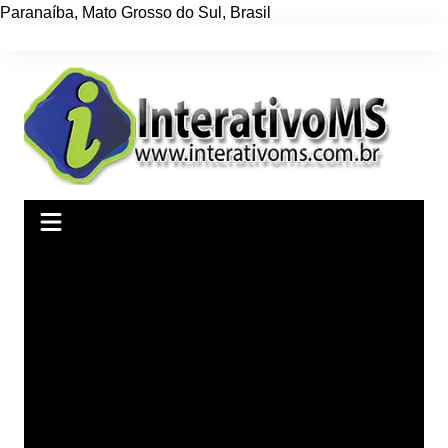
Paranaíba
,
Mato Grosso do Sul
,
Brasil
Ir
para
o
conteúdo