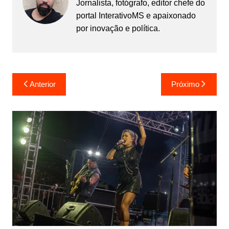
Jornalista, fotógrafo, editor chefe do
portal InterativoMS e apaixonado
por inovação e política.
Navegação
Anterior
Próximo
de
Post