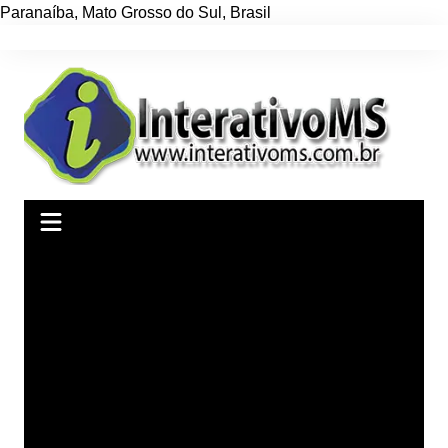
Paranaíba
,
Mato Grosso do Sul
,
Brasil
Ir
para
o
conteúdo