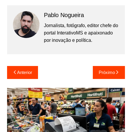
Pablo Nogueira
Jornalista, fotógrafo, editor chefe do
portal InterativoMS e apaixonado
por inovação e política.
Navegação
Anterior
Próximo
de
Post