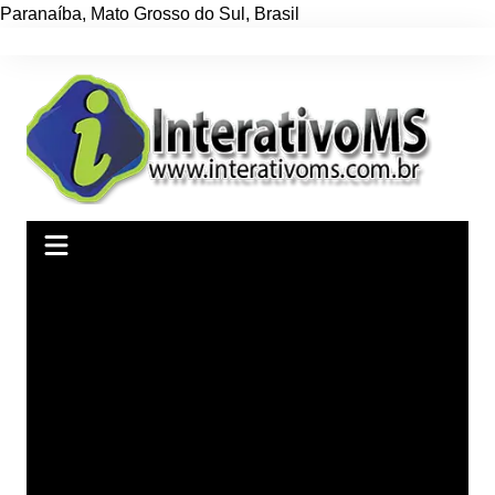
Paranaíba
,
Mato Grosso do Sul
,
Brasil
Ir
para
o
conteúdo