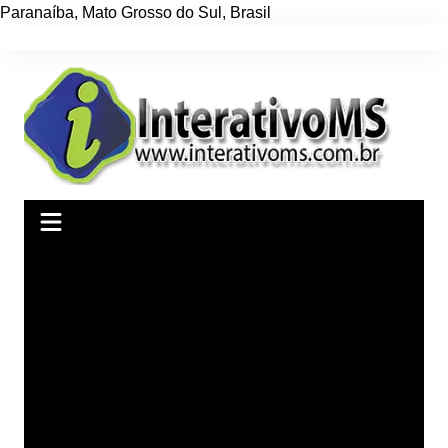
Paranaíba
,
Mato Grosso do Sul
,
Brasil
Ir
para
o
conteúdo