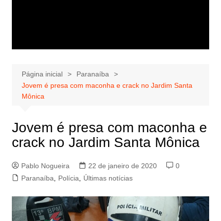
Página inicial
Paranaíba
Jovem é presa com maconha e crack no Jardim Santa
Mônica
Jovem é presa com maconha e
crack no Jardim Santa Mônica
Pablo Nogueira
22 de janeiro de 2020
0
Paranaíba
,
Polícia
,
Últimas notícias