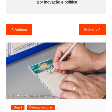
por inovação e política.
Navegação
Anterior
Próximo
de
Post
Brasil
Últimas notícias