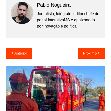
Pablo Nogueira
Jornalista, fotógrafo, editor chefe do
portal InterativoMS e apaixonado
por inovação e política.
Navegação
Anterior
Próximo
de
Post