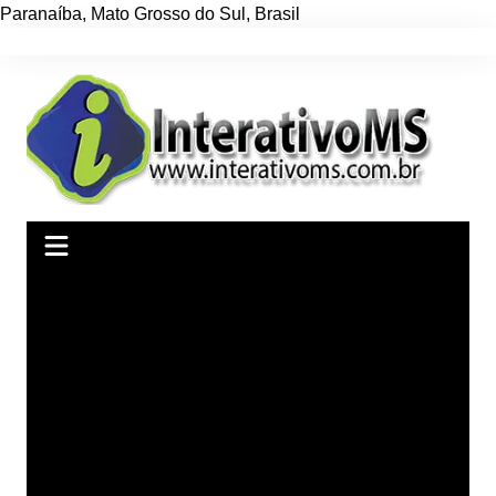
Paranaíba
,
Mato Grosso do Sul
,
Brasil
Ir
para
o
conteúdo