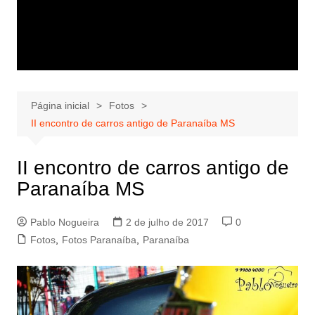
Página inicial
Fotos
II encontro de carros antigo de Paranaíba MS
II encontro de carros antigo de
Paranaíba MS
Pablo Nogueira
2 de julho de 2017
0
Fotos
,
Fotos Paranaíba
,
Paranaíba