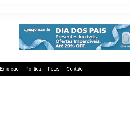
Emprego
Polítíca
Fotos
Contato