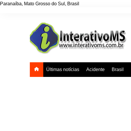
Paranaíba
,
Mato Grosso do Sul
,
Brasil
Ir
para
o
conteúdo
Últimas notícias
Acidente
Brasil