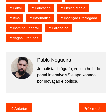
Edital
Educação
Ensino Médio
Ifms
Informática
Inscrição Prorrogada
Instituto Federal
Paranaíba
Vagas Gratuitas
Pablo Nogueira
Jornalista, fotógrafo, editor chefe do
portal InterativoMS e apaixonado
por inovação e política.
Navegação
Anterior
Próximo