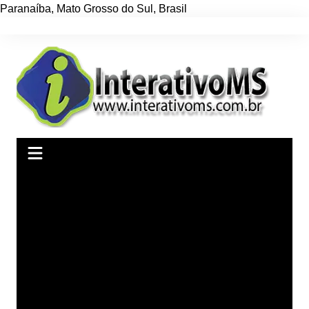
Paranaíba
,
Mato Grosso do Sul
,
Brasil
Ir
para
o
conteúdo