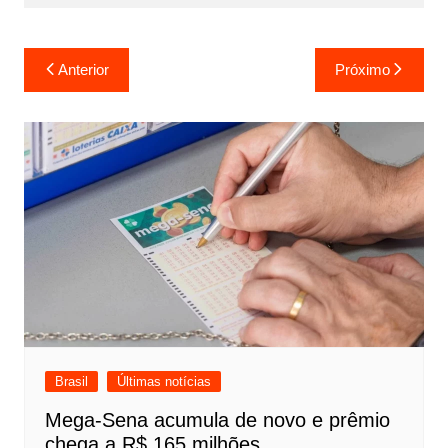
Navegação
Anterior
Próximo
de
Post
Brasil
Últimas notícias
Mega-Sena acumula de novo e prêmio
chega a R$ 165 milhões