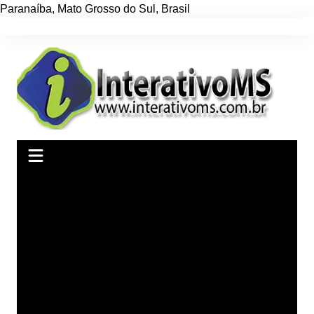
Paranaíba
,
Mato Grosso do Sul
,
Brasil
Ir
para
o
conteúdo