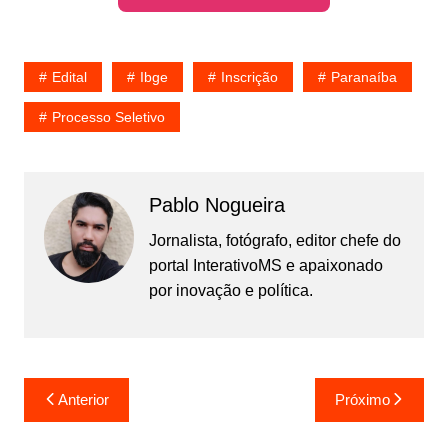
Edital
Ibge
Inscrição
Paranaíba
Processo Seletivo
Pablo Nogueira
Jornalista, fotógrafo, editor chefe do
portal InterativoMS e apaixonado
por inovação e política.
Navegação
Anterior
Próximo
de