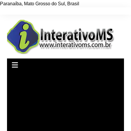
Paranaíba
,
Mato Grosso do Sul
,
Brasil
Ir
para
o
conteúdo