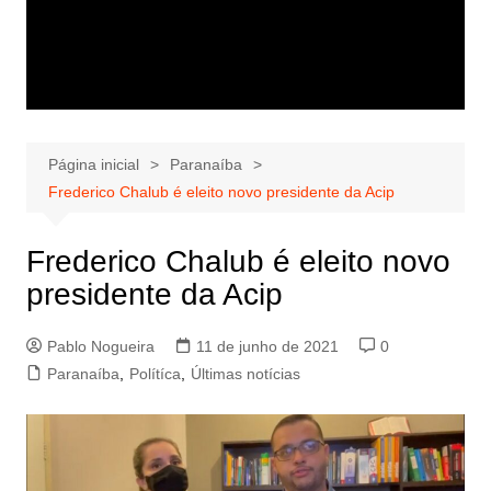
Página inicial
Paranaíba
Frederico Chalub é eleito novo presidente da Acip
Frederico Chalub é eleito novo
presidente da Acip
Pablo Nogueira
11 de junho de 2021
0
Paranaíba
,
Polítíca
,
Últimas notícias