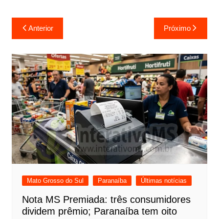
Navegação
Anterior
Próximo
de
Post
Mato Grosso do Sul
Paranaíba
Últimas notícias
Nota MS Premiada: três consumidores
dividem prêmio; Paranaíba tem oito