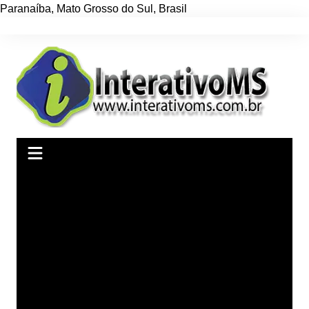
Paranaíba
,
Mato Grosso do Sul
,
Brasil
Ir
para
o
conteúdo