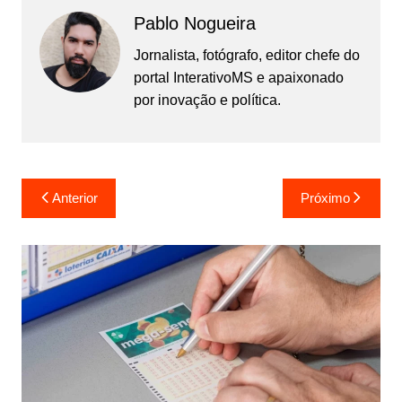
Pablo Nogueira
Jornalista, fotógrafo, editor chefe do
portal InterativoMS e apaixonado
por inovação e política.
Navegação
Anterior
Próximo
de
Post