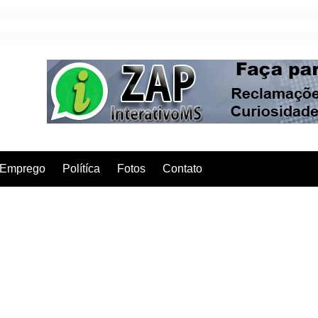
Emprego
Polítíca
Fotos
Contato