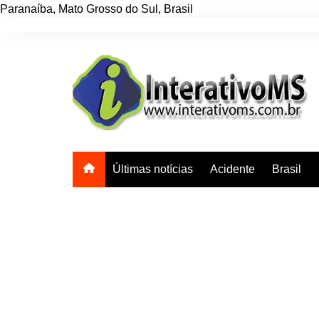
Paranaíba
,
Mato Grosso do Sul
,
Brasil
Ir
para
o
conteúdo
Últimas notícias
Acidente
Brasil