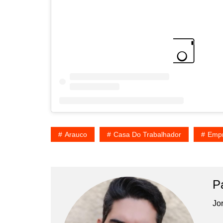
Arauco
Casa Do Trabalhador
Emp
P
Jor