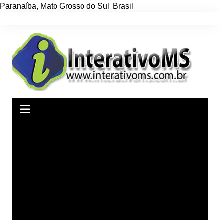
Paranaíba
,
Mato Grosso do Sul
,
Brasil
Ir
para
o
conteúdo