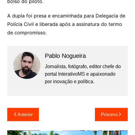
bolso do piloto.
A dupla foi presa e encaminhada para Delegacia de
Polícia Civil e liberada após a assinatura do termo
de compromisso.
Pablo Nogueira
Jornalista, fotógrafo, editor chefe do
portal InterativoMS e apaixonado
por inovação e política.
Navegação
Anterior
Próximo
de
Post