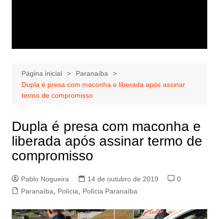
Página inicial
Paranaíba
Dupla é presa com maconha e liberada após assinar
termo de compromisso
Dupla é presa com maconha e
liberada após assinar termo de
compromisso
Pablo Nogueira
14 de outubro de 2019
0
Paranaíba
,
Polícia
,
Polícia Paranaíba