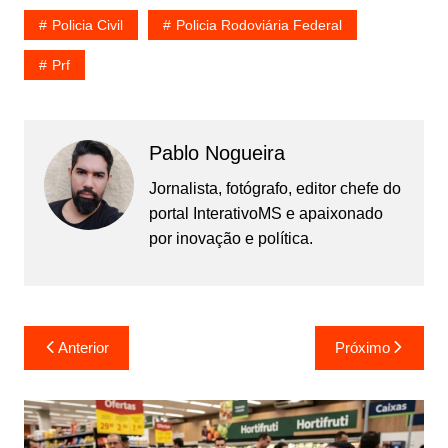
Policia Civil
Policia Rodoviária Federal
Prf
Pablo Nogueira
Jornalista, fotógrafo, editor chefe do
portal InterativoMS e apaixonado
por inovação e política.
Navegação
Anterior
Próximo
de
Post