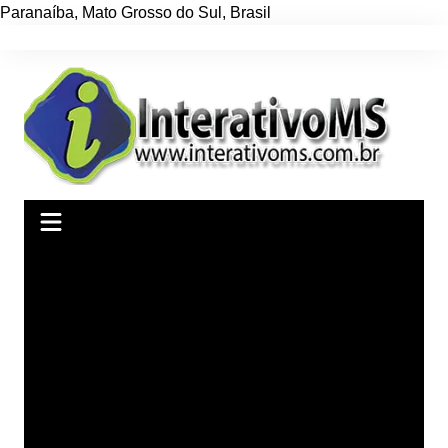
Paranaíba
,
Mato Grosso do Sul
,
Brasil
Ir
para
o
conteúdo