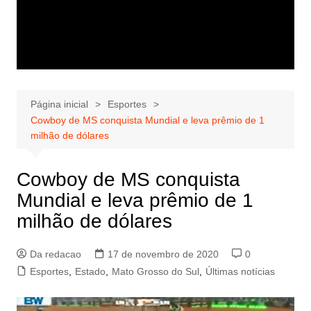
Página inicial
Esportes
Cowboy de MS conquista Mundial e leva prêmio de 1
milhão de dólares
Cowboy de MS conquista
Mundial e leva prêmio de 1
milhão de dólares
Da redacao
17 de novembro de 2020
0
Esportes
,
Estado
,
Mato Grosso do Sul
,
Últimas notícias