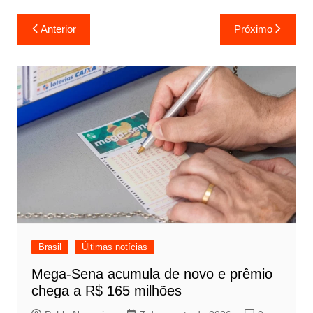
Navegação
Anterior
Próximo
de
Post
Brasil
Últimas notícias
Mega-Sena acumula de novo e prêmio
chega a R$ 165 milhões