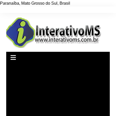
Paranaíba
,
Mato Grosso do Sul
,
Brasil
Ir
para
o
conteúdo