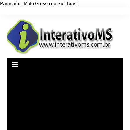
Paranaíba
,
Mato Grosso do Sul
,
Brasil
Ir
para
o
conteúdo