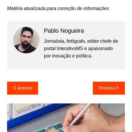
Matéria atualizada para correção de informações
Pablo Nogueira
Jornalista, fotógrafo, editor chefe do
portal InterativoMS e apaixonado
por inovação e política.
Navegação
Anterior
Próximo
de
Post