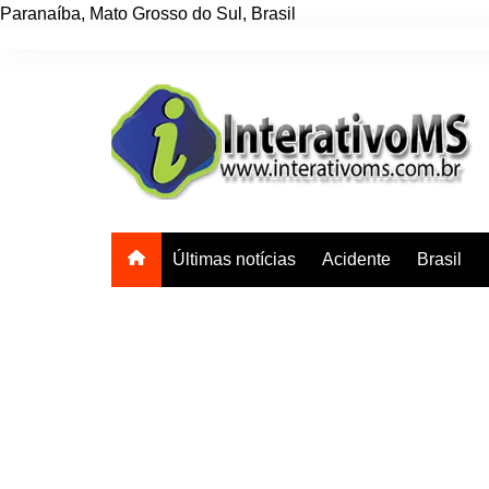
Paranaíba
,
Mato Grosso do Sul
,
Brasil
Ir
para
o
conteúdo
Últimas notícias
Acidente
Brasil