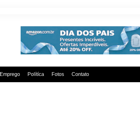
Emprego
Polítíca
Fotos
Contato