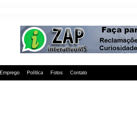
Emprego
Polítíca
Fotos
Contato