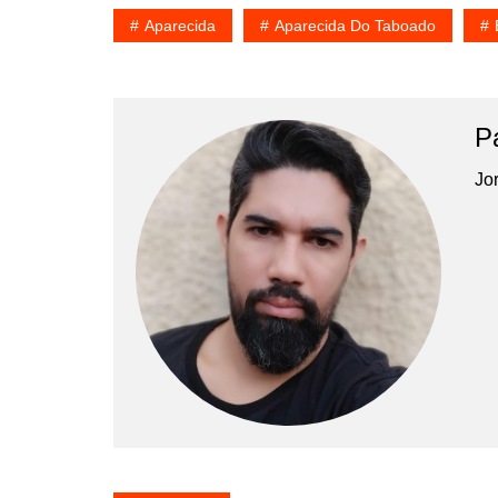
Aparecida
Aparecida Do Taboado
P
Jor