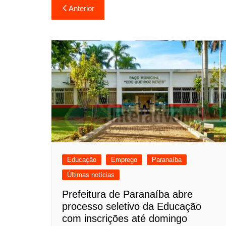
Navegação
Anterior
de
Post
Educação
Emprego
Paranaíba
Últimas notícias
Prefeitura de Paranaíba abre
processo seletivo da Educação
com inscrições até domingo