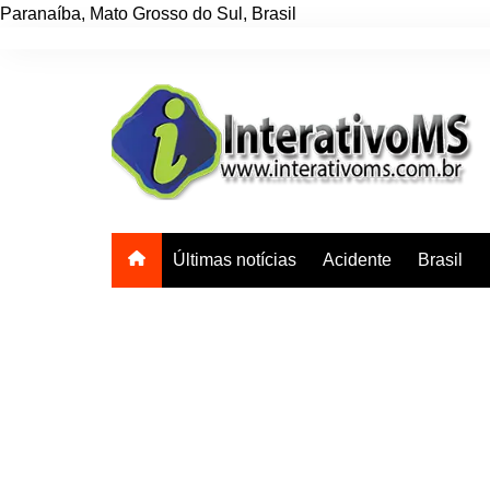
Paranaíba
,
Mato Grosso do Sul
,
Brasil
Ir
para
o
conteúdo
Últimas notícias
Acidente
Brasil