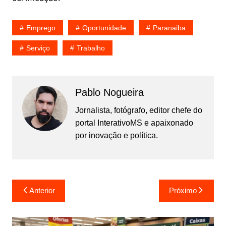
Emprego
Oportunidade
Paranaiba
Serviço
Trabalho
Pablo Nogueira
Jornalista, fotógrafo, editor chefe do
portal InterativoMS e apaixonado
por inovação e política.
Navegação
Anterior
Próximo
de
Post