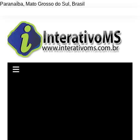
Paranaíba
,
Mato Grosso do Sul
,
Brasil
Ir
para
o
conteúdo