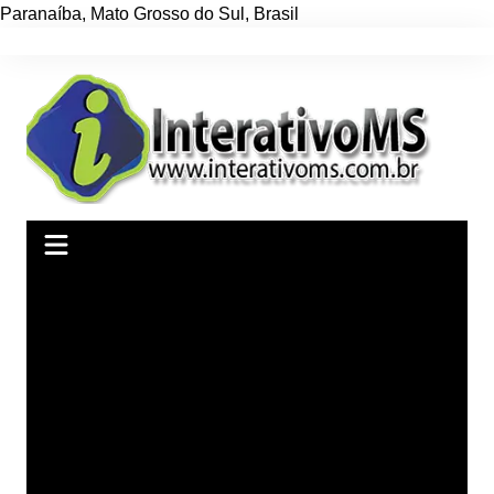
Paranaíba
,
Mato Grosso do Sul
,
Brasil
Ir
para
o
conteúdo