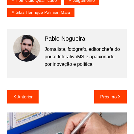
Homicídio Qualificado
Julgamento
Silas Henrique Palmieri Maia
Pablo Nogueira
Jornalista, fotógrafo, editor chefe do
portal InterativoMS e apaixonado
por inovação e política.
Navegação
Anterior
Próximo
de
Post