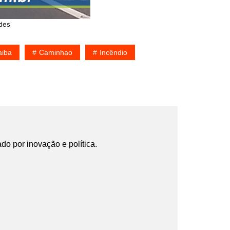
des
aiba
Caminhao
Incêndio
ado por inovação e política.