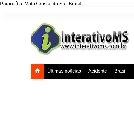
Paranaíba
,
Mato Grosso do Sul
,
Brasil
Ir
para
o
conteúdo
Últimas notícias
Acidente
Brasil