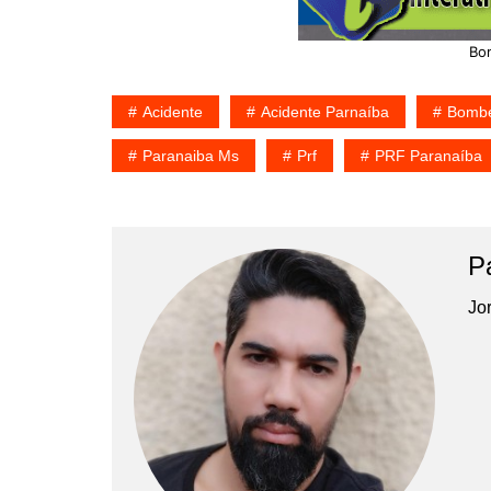
Bo
Acidente
Acidente Parnaíba
Bombe
Paranaiba Ms
Prf
PRF Paranaíba
P
Jor