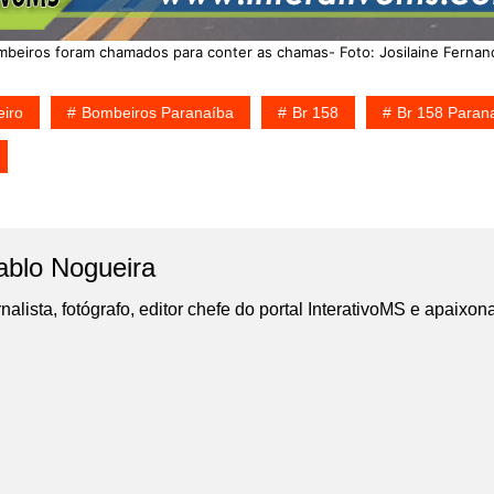
mbeiros foram chamados para conter as chamas- Foto: Josilaine Fernan
iro
Bombeiros Paranaíba
Br 158
Br 158 Paran
ablo Nogueira
nalista, fotógrafo, editor chefe do portal InterativoMS e apaixon