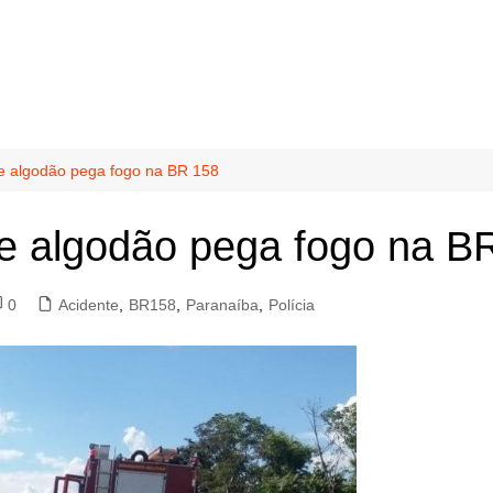
e algodão pega fogo na BR 158
de algodão pega fogo na B
0
Acidente
,
BR158
,
Paranaíba
,
Polícia