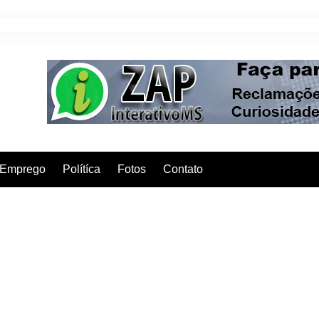
Emprego
Polítíca
Fotos
Contato