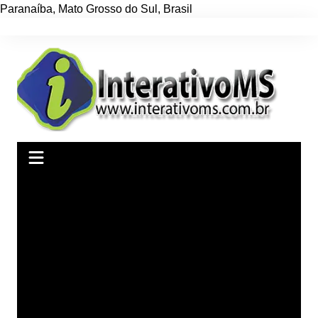
Paranaíba
,
Mato Grosso do Sul
,
Brasil
Ir
para
o
conteúdo