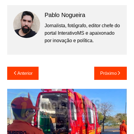
Pablo Nogueira
Jornalista, fotógrafo, editor chefe do
portal InterativoMS e apaixonado
por inovação e política.
Navegação
Anterior
Próximo
de
Post