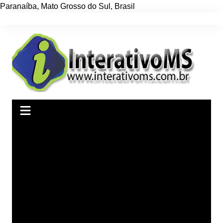
Paranaíba
,
Mato Grosso do Sul
,
Brasil
Ir
para
o
conteúdo