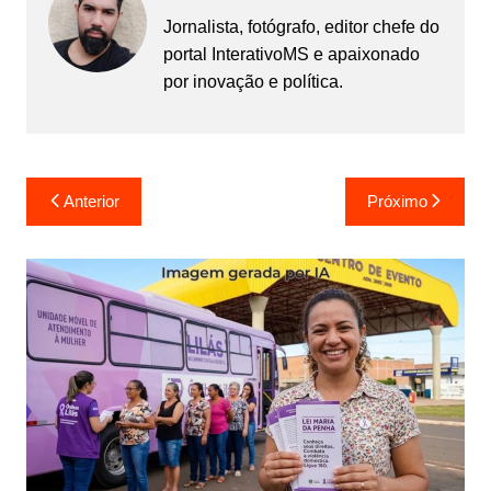
Jornalista, fotógrafo, editor chefe do
portal InterativoMS e apaixonado
por inovação e política.
Navegação
Anterior
Próximo
de
Post