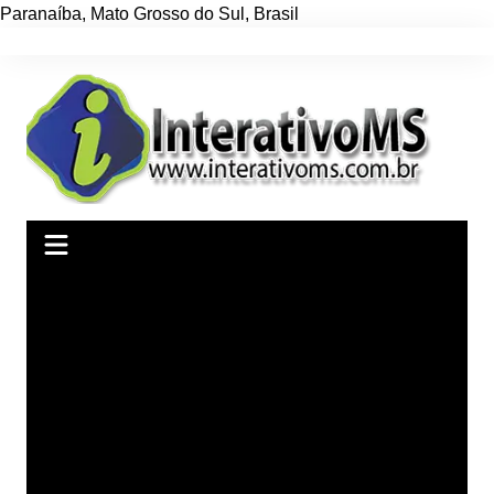
Paranaíba
,
Mato Grosso do Sul
,
Brasil
Ir
para
o
conteúdo